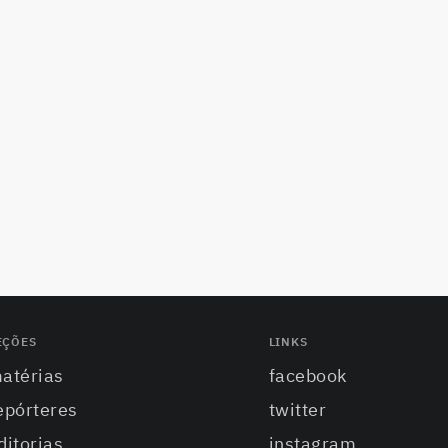
EÇÕES
LINKS
atérias
facebook
epórteres
twitter
ditorias
instagram