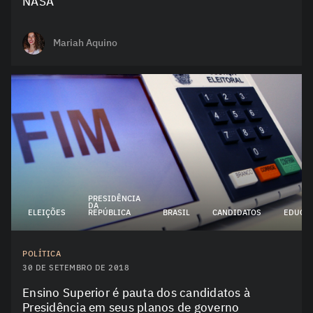
NASA
Mariah Aquino
PRESIDÊNCIA
DA
ELEIÇÕES
REPÚBLICA
BRASIL
CANDIDATOS
EDUCA
POLÍTICA
30 DE SETEMBRO DE 2018
Ensino Superior é pauta dos candidatos à
Presidência em seus planos de governo